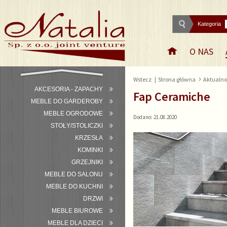
Kategoria
O NAS
›
Wstecz
|
Strona główna
Aktualno
AKCESORIA - ZAPACHY
Fap Ceramiche
MEBLE DO GARDEROBY
MEBLE OGRODOWE
Dodano: 21.08.2020
STOŁY/STOLICZKI
KRZESŁA
KOMINKI
GRZEJNIKI
MEBLE DO SALONU
MEBLE DO KUCHNI
DRZWI
MEBLE BIUROWE
MEBLE DLA DZIECI