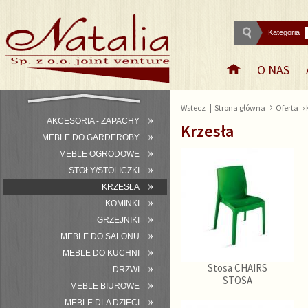
Kategoria
O NAS
›
Wstecz
|
Strona główna
Oferta
›
AKCESORIA - ZAPACHY
Krzesła
MEBLE DO GARDEROBY
MEBLE OGRODOWE
STOŁY/STOLICZKI
KRZESŁA
KOMINKI
GRZEJNIKI
MEBLE DO SALONU
MEBLE DO KUCHNI
Stosa CHAIRS
DRZWI
STOSA
MEBLE BIUROWE
MEBLE DLA DZIECI