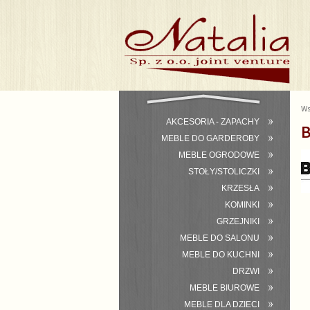
Ws
AKCESORIA - ZAPACHY
MEBLE DO GARDEROBY
MEBLE OGRODOWE
STOŁY/STOLICZKI
KRZESŁA
KOMINKI
GRZEJNIKI
MEBLE DO SALONU
MEBLE DO KUCHNI
DRZWI
MEBLE BIUROWE
MEBLE DLA DZIECI