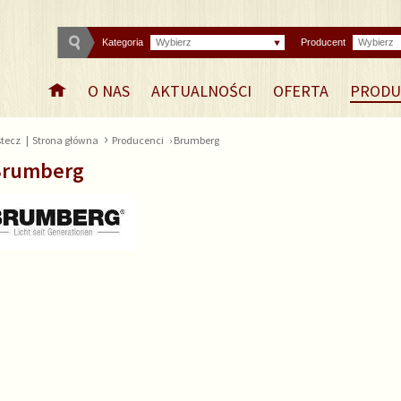
Kategoria
Wybierz
Producent
Wybierz
O NAS
AKTUALNOŚCI
OFERTA
PRODU
›
tecz
|
Strona główna
Producenci
› Brumberg
Brumberg